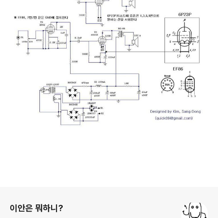
로그 정보
이안은 뭐하니?