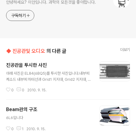
안녕하세요? 이안입니다. 과학의 모든것을 좋아합니다.
구독하기
더보기
◆ 진공관및 오디오
의 다른 글
진공관을 투시한 사진
글 내용
아래 사진은 EL84(6BQ5)를 투시한 사진입니다.내부에
케소드 내부에 히터선과 Grid1 지지대, Grid2 지지대, 그
리고 Grid3 지지대와 선이 보입니다.제가 한것은 아니고,
0
0
2010. 9. 15.
해외 Site에서 퍼온사진입니다.Xray를 생성하고 진공관
에 쏘여서 사진으로 찍은것입니다. 아래는 6AK5관입니
다.중간중폭단으로 많이 사용되는 진공관이며 높은 증폭도
Beam관의 구조
를 위해서 당연히 5극관입니다.
글 내용
6L6입니다
0
1
2010. 9. 15.