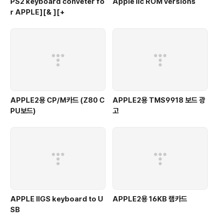
PS2 keyboard conveter fo
Apple IIc ROM versions
r APPLE][& ][+
APPLE2용 CP/M카드 (Z80 C
APPLE2용 TMS9918 보드 광
PU보드)
고
APPLE IIGS keyboard to U
APPLE2용 16KB 램카드
SB