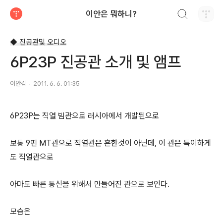
검색하기
이안은 뭐하니?
티스토리
◆ 진공관및 오디오
6P23P 진공관 소개 및 앰프
이안김
2011. 6. 6. 01:35
6P23P는 직열 빔관으로 러시아에서 개발된으로
보통 9핀 MT관으로 직열관은 흔한것이 아닌데, 이 관은 특이하게
도 직열관으로
아마도 빠른 통신을 위해서 만들어진 관으로 보인다.
모습은